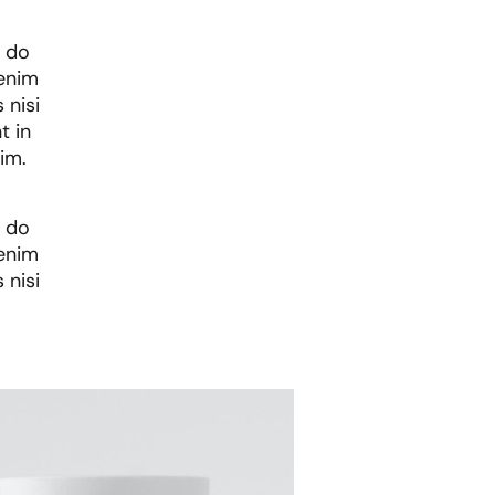
d do
 enim
 nisi
t in
im.
d do
 enim
 nisi