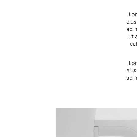
Lor
eius
ad m
ut 
cu
Lor
eius
ad m